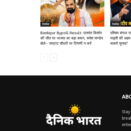
India
India
Bankipur Bypoll Result: प्रशांत किशोर
पश्चिम बंगाल 
की जीत पर भाजपा का बड़ा बयान, रूपेश पाण्डेय
माइती की अहम
बोले- सम्राट चौधरी पर टिप्पणी न करें
सकते चुनाव?
AB
Stay
brea
ente