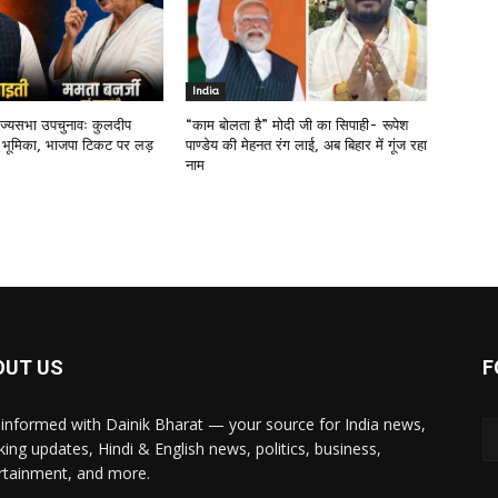
India
राज्यसभा उपचुनावः कुलदीप
“काम बोलता है” मोदी जी का सिपाही- रूपेश
 भूमिका, भाजपा टिकट पर लड़
पाण्डेय की मेहनत रंग लाई, अब बिहार में गूंज रहा
नाम
OUT US
F
 informed with Dainik Bharat — your source for India news,
king updates, Hindi & English news, politics, business,
rtainment, and more.