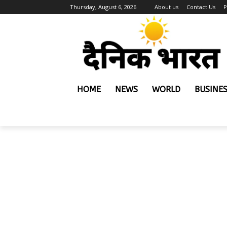
Thursday, August 6, 2026
About us
Contact Us
P
HOME
NEWS
WORLD
BUSINE