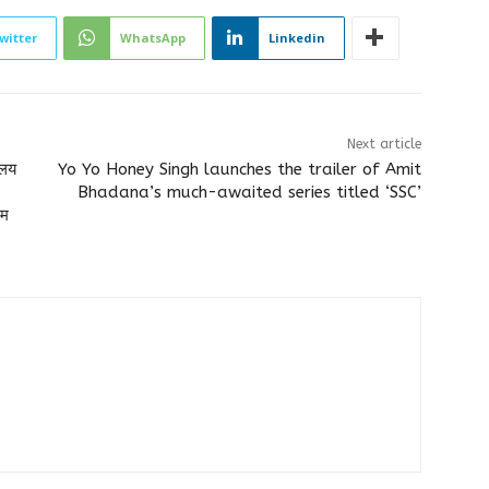
witter
WhatsApp
Linkedin
Next article
ालय
Yo Yo Honey Singh launches the trailer of Amit
Bhadana’s much-awaited series titled ‘SSC’
रम