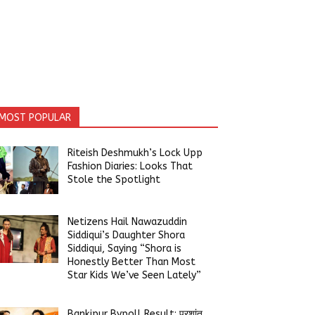
MOST POPULAR
Riteish Deshmukh’s Lock Upp
Fashion Diaries: Looks That
Stole the Spotlight
Netizens Hail Nawazuddin
Siddiqui’s Daughter Shora
Siddiqui, Saying “Shora is
Honestly Better Than Most
Star Kids We’ve Seen Lately”
Bankipur Bypoll Result: प्रशांत