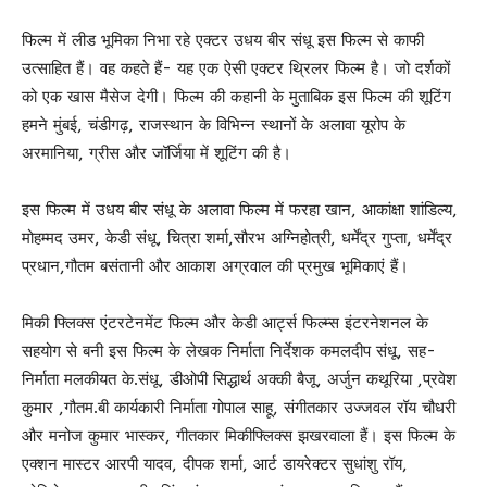
फिल्म में लीड भूमिका निभा रहे एक्टर उधय बीर संधू इस फिल्म से काफी
उत्साहित हैं। वह कहते हैं- यह एक ऐसी एक्टर थ्रिलर फिल्म है। जो दर्शकों
को एक खास मैसेज देगी। फिल्म की कहानी के मुताबिक इस फिल्म की शूटिंग
हमने मुंबई, चंडीगढ़, राजस्थान के विभिन्न स्थानों के अलावा यूरोप के
अरमानिया, ग्रीस और जॉर्जिया में शूटिंग की है।
इस फिल्म में उधय बीर संधू के अलावा फिल्म में फरहा खान, आकांक्षा शांडिल्य,
मोहम्मद उमर, केडी संधू, चित्रा शर्मा,सौरभ अग्निहोत्री, धर्मेंद्र गुप्ता, धर्मेंद्र
प्रधान,गौतम बसंतानी और आकाश अग्रवाल की प्रमुख भूमिकाएं हैं।
मिकी फ्लिक्स एंटरटेनमेंट फिल्म और केडी आर्ट्स फिल्म्स इंटरनेशनल के
सहयोग से बनी इस फिल्म के लेखक निर्माता निर्देशक कमलदीप संधू, सह-
निर्माता मलकीयत के.संधू, डीओपी सिद्धार्थ अक्की बैजू, अर्जुन कथूरिया ,प्रवेश
कुमार ,गौतम.बी कार्यकारी निर्माता गोपाल साहू, संगीतकार उज्जवल रॉय चौधरी
और मनोज कुमार भास्कर, गीतकार मिकीफ्लिक्स झखरवाला हैं। इस फिल्म के
एक्शन मास्टर आरपी यादव, दीपक शर्मा, आर्ट डायरेक्टर सुधांशु रॉय,