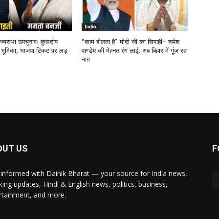
India
राज्यसभा उपचुनावः कुलदीप
“काम बोलता है” मोदी जी का सिपाही- रूपेश
 भूमिका, भाजपा टिकट पर लड़
पाण्डेय की मेहनत रंग लाई, अब बिहार में गूंज रहा
नाम
OUT US
F
 informed with Dainik Bharat — your source for India news,
king updates, Hindi & English news, politics, business,
rtainment, and more.