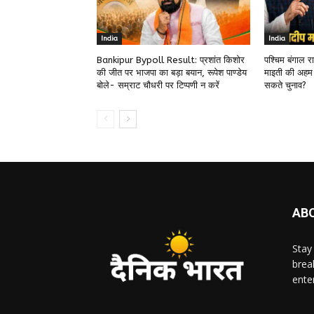
India
India
Bankipur Bypoll Result: प्रशांत किशोर
पश्चिम बंगाल 
की जीत पर भाजपा का बड़ा बयान, रूपेश पाण्डेय
माइती की अहम
बोले- सम्राट चौधरी पर टिप्पणी न करें
सकते चुनाव?
AB
Stay
brea
ente