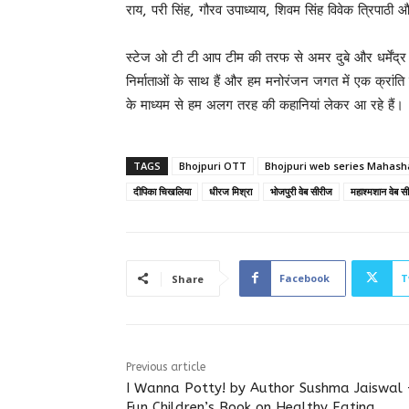
राय, परी सिंह, गौरव उपाध्याय, शिवम सिंह विवेक त्रिपाठी 
स्टेज ओ टी टी आप टीम की तरफ से अमर दुबे और धर्मेंद्र
निर्माताओं के साथ हैं और हम मनोरंजन जगत में एक क्रांति ल
के माध्यम से हम अलग तरह की कहानियां लेकर आ रहे हैं।
TAGS
Bhojpuri OTT
Bhojpuri web series Mahas
दीपिका चिखलिया
धीरज मिश्रा
भोजपुरी वेब सीरीज
महाश्मशान वेब स
Facebook
T
Share
Previous article
I Wanna Potty! by Author Sushma Jaiswal 
Fun Children’s Book on Healthy Eating,