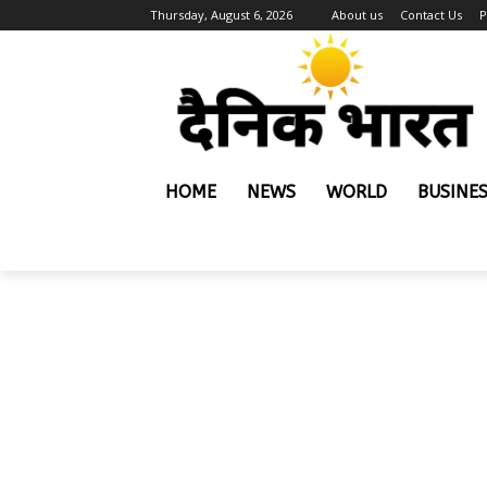
Thursday, August 6, 2026
About us
Contact Us
P
HOME
NEWS
WORLD
BUSINE