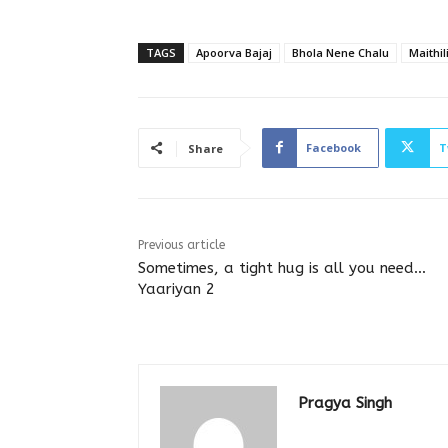
TAGS
Apoorva Bajaj
Bhola Nene Chalu
Maithil
Facebook
T
Share
Previous article
Sometimes, a tight hug is all you need…
Yaariyan 2
Pragya Singh