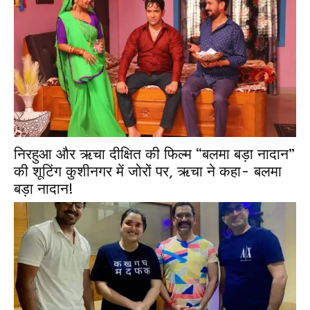
निरहुआ और ऋचा दीक्षित की फिल्म “बलमा बड़ा नादान”
की शूटिंग कुशीनगर में जोरों पर, ऋचा ने कहा- बलमा
बड़ा नादान!