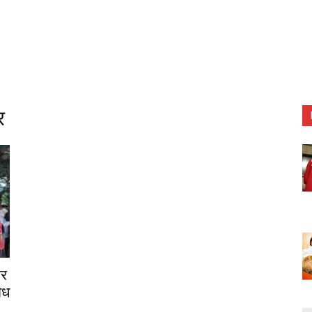
र
र
ैध