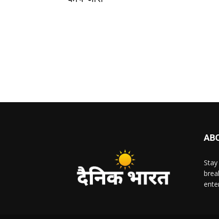
AB
Stay
brea
ente