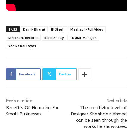
TAGS
Dainik Bharat
IP Singh
Maahaul - Full Video
Merchant Records
Rohit Shetty
Tushar Mahajan
Vedika Kaul Vyas
Facebook
Twitter
Previous article
Next article
Benefits Of Financing For
The creativity level of
Small Businesses
Designer Shahbaaz Ahmed
can be seen through the
works he showcases.