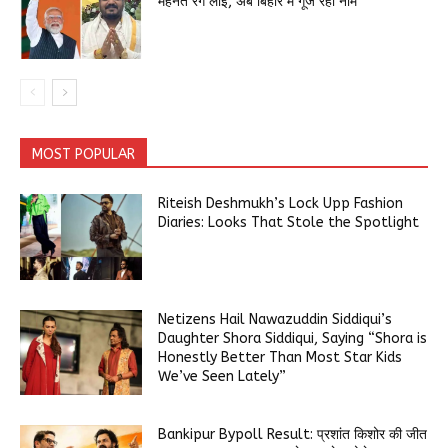
मेहनत रंग लाई, अब बिहार में गूंज रहा नाम
MOST POPULAR
Riteish Deshmukh’s Lock Upp Fashion
Diaries: Looks That Stole the Spotlight
Netizens Hail Nawazuddin Siddiqui’s
Daughter Shora Siddiqui, Saying “Shora is
Honestly Better Than Most Star Kids
We’ve Seen Lately”
Bankipur Bypoll Result: प्रशांत किशोर की जीत