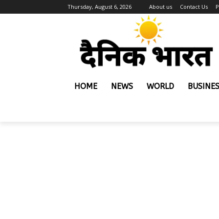
Thursday, August 6, 2026
About us
Contact Us
P
HOME
NEWS
WORLD
BUSINE