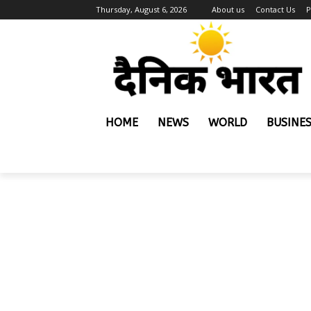
Thursday, August 6, 2026
About us
Contact Us
P
HOME
NEWS
WORLD
BUSINE