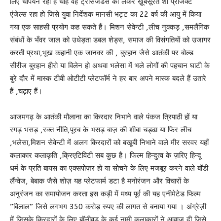
लिए चैंपियन रहा है चाहे वह ट्रांसजेंडर्स को लेकर ख़ूबसूरत शो प्रोजेक्ट
एंजेल्स रहा हो जिसे युवा निर्देशक मानसी भट्ट का 22 वर्ष की आयु में किया
गया एक साहसी प्रयोग कह सकते हैं। मिशन सेवेन्टी ,लीच नुक्कड़ ,समलैंगिक
संबंधों के भँवर जाल को उधेड़ता डबल शेड्स, समाज की विसंगतियों को उजागर
करती प्रथा,भूख कहानी एक जानवर की , बुरहान जैसे आतंकी पर बोल्ड
सीरीज बुरहान हीरो या विलेन हो अथवा भलेसा में भले लोगों की पहचान घाटी के
बुरे दौर में मास्क टीवी ओटीटी प्लेटफॉर्म ने हर बार अपने मास्क बदले हैं उतारे
हैं ,चढ़ाए हैं।
आजमगढ़ के आतंकी मौलाना का किरदार निभाने वाले पंकज त्रिपाठी हों या
रगड़ भसड़ ,रक्त नीति,पूरब के भसड़ बाज़ की शीबा चड्ढा या फिर लीच
,भलेसा,मिशन सेवेन्टी में अलग किरदारों को बखूबी निभाने वाले मीर सरवर यहाँ
कलाकार कलाकृति ,क्रिएटिविटी सब कुछ है। फिल्म हिन्दुत्व के ज़रिए हिन्दू
धर्म के प्रति बायस का एक्सपोज़र हो या सोचने के लिए मजबूर करने वाले बॉडी
लैंग्वेज, बेबाक जैसे शोज़ यह प्लेटफार्म डटा है मनोरंजन और विचारों के
अनुरंजन का समायोजन करता इस कड़ी में मध्य पूर्व की यह एनीमेटेड फिल्म
”बिलाल” जिसे लगभग 350 करोड़ रुपए की लागत से बनाया गया । अंग्रेज़ी
में जिसके किरदारों के लिए बॉलीवुड के कई नामी कलाकारों ने आवाज दी जिसे