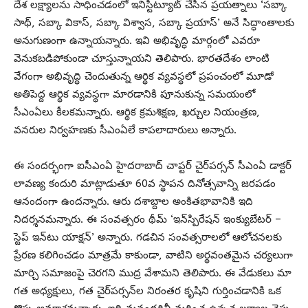
దేశ లక్ష్యాలను సాధించడంలో ఇనిస్టిట్యూట్ చేసిన ప్రయత్నాలు ‘సబ్కా
సాథ్, సబ్కా వికాస్, సబ్కా విశ్వాస, సబ్కా ప్రయాస్’ అనే సిద్ధాంతాలకు
అనుగుణంగా ఉన్నాయన్నారు. ఇవి అభివృద్ధి మార్గంలో ఎవరూ
వెనుకబడిపోకుండా చూస్తున్నాయని తెలిపారు. ‌భారతదేశం లాంటి
వేగంగా అభివృద్ధి చెందుతున్న ఆర్థిక వ్యవస్థలో ప్రపంచంలో మూడో
అతిపెద్ద ఆర్థిక వ్యవస్థగా మారడానికి పూనుకున్న సమయంలో
సీఎంఏలు కీలకమన్నారు. ఆర్థిక క్రమశిక్షణ, ఖర్చుల నియంత్రణ,
వనరుల నిర్వహణకు సీఎంఏలే కాపలాదారులు అన్నారు.
ఈ సందర్భంగా ఐసీఎంఏ హైదరాబాద్ చాప్టర్ చైర్‌పర్సన్ సీఎంఏ డాక్టర్
లావణ్య కందురి మాట్లాడుతూ 60వ స్థాపన దినోత్సవాన్ని జరపడం
ఆనందంగా ఉందన్నారు. ఆరు దశాబ్దాల అంకితభావానికి ఇది
నిదర్శనమన్నారు. ఈ సంవత్సరం థీమ్ ‘ఇన్‌స్పిరేషన్ ఇంక్యుబేటర్ –
స్టెప్ ఇన్‌టు యాక్షన్’ అన్నారు. గడచిన సంవత్సరాలలో ఆలోచనలకు
ప్రేరణ కలిగించడం మాత్రమే కాకుండా, వాటిని అర్థవంతమైన చర్యలుగా
మార్చి సమాజంపై చెరగని ముద్ర వేశామని తెలిపారు. ఈ వేడుకలు మా
గత అధ్యక్షులు, గత చైర్‌పర్సన్‌ల నిరంతర కృషిని గుర్తించడానికి ఒక