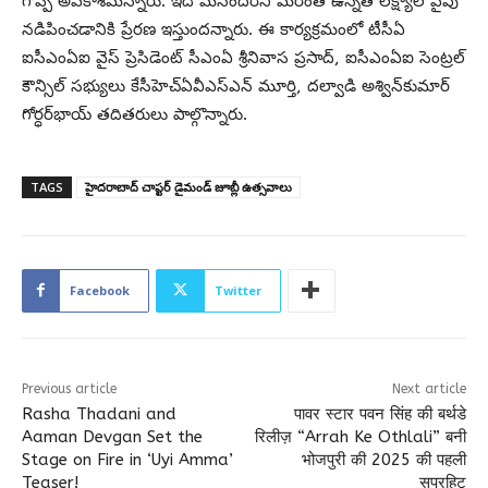
గొప్ప అవకాశమన్నారు. ఇది మనందరినీ మరింత ఉన్నత లక్ష్యాల వైపు
నడిపించడానికి ప్రేరణ ఇస్తుందన్నారు. ఈ కార్యక్రమంలో టీసీఏ
ఐసీఎంఏఐ వైస్ ప్రెసిడెంట్ సీఎంఏ శ్రీనివాస ప్రసాద్, ఐసీఎంఏఐ సెంట్రల్
కౌన్సిల్ సభ్యులు కేసీహెచ్ఏవీఎస్ఎన్ మూర్తి, దల్వాడి అశ్విన్‌కుమార్
గోర్ధర్‌భాయ్ తదితరులు పాల్గొన్నారు.
TAGS
హైదరాబాద్ చాప్టర్ డైమండ్ జూబ్లీ ఉత్సవాలు
Facebook
Twitter
Previous article
Next article
Rasha Thadani and
पावर स्टार पवन सिंह की बर्थडे
Aaman Devgan Set the
रिलीज़ “Arrah Ke Othlali” बनी
Stage on Fire in ‘Uyi Amma’
भोजपुरी की 2025 की पहली
Teaser!
सुपरहिट