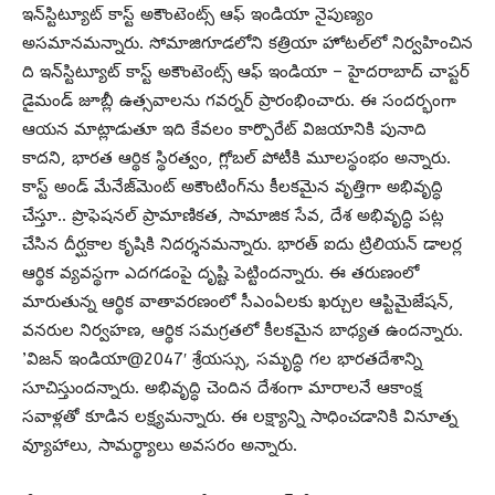
ఇన్‌స్టిట్యూట్ కాస్ట్ అకౌంటెంట్స్ ఆఫ్ ఇండియా నైపుణ్యం
అసమానమన్నారు. సోమాజిగూడలోని కత్రియా హోటల్‌లో నిర్వహించిన
ది ఇన్‌స్టిట్యూట్ కాస్ట్ అకౌంటెంట్స్ ఆఫ్ ఇండియా – హైదరాబాద్ చాప్టర్
డైమండ్ జూబ్లీ ఉత్సవాలను గవర్నర్ ప్రారంభించారు. ఈ సందర్భంగా
ఆయన మాట్లాడుతూ ఇది కేవలం కార్పొరేట్ విజయానికి పునాది
కాదని, భారత ఆర్థిక స్థిరత్వం, గ్లోబల్ పోటీకి మూలస్థంభం అన్నారు.
కాస్ట్ అండ్ మేనేజ్‌మెంట్ అకౌంటింగ్‌ను కీలకమైన వృత్తిగా అభివృద్ధి
చేస్తూ.. ప్రొఫెషనల్ ప్రామాణికత, సామాజిక సేవ, దేశ అభివృద్ధి పట్ల
చేసిన దీర్ఘకాల కృషికి నిదర్శనమన్నారు. భారత్ ఐదు ట్రిలియన్ డాలర్ల
ఆర్థిక వ్యవస్థగా ఎదగడంపై దృష్టి పెట్టిందన్నారు. ఈ తరుణంలో
మారుతున్న ఆర్థిక వాతావరణంలో సీఎంఏలకు ఖర్చుల ఆప్టిమైజేషన్,
వనరుల నిర్వహణ, ఆర్థిక సమగ్రతలో కీలకమైన బాధ్యత ఉందన్నారు.
‌’విజన్ ఇండియా@2047′ శ్రేయస్సు, సమృద్ధి గల భారతదేశాన్ని
సూచిస్తుందన్నారు. అభివృద్ధి చెందిన దేశంగా మారాలనే ఆకాంక్ష
సవాళ్లతో కూడిన లక్ష్యమన్నారు. ఈ లక్ష్యాన్ని సాధించడానికి వినూత్న
వ్యూహాలు, సామర్థ్యాలు అవసరం అన్నారు.