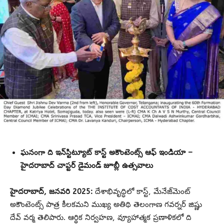
ఘనంగా ది ఇన్‌స్టిట్యూట్ కాస్ట్ అకౌంటెంట్స్ ఆఫ్ ఇండియా –
హైదరాబాద్ చాప్టర్ డైమండ్ జూబ్లీ ఉత్సవాలు
హైదరాబాద్, జనవరి 2025:
దేశాభివృద్ధిలో కాస్ట్, మేనేజ్‌మెంట్
అకౌంటెంట్స్ పాత్ర కీలకమని ముఖ్య అతిథి తెలంగాణ గవర్నర్ జిష్ణు
దేవ్ వర్మ తెలిపారు. ఆర్థిక నిర్వహణ, వ్యూహాత్మక ప్రణాళికలో ది