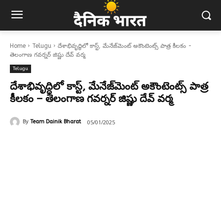
Home
Telugu
దేశాభివృద్ధిలో కాస్ట్, మేనేజ్‌మెంట్ అకౌంటెంట్స్ పాత్ర కీలకం -
తెలంగాణ గవర్నర్ జిష్ణు దేవ్ వర్మ
Telugu
దేశాభివృద్ధిలో కాస్ట్, మేనేజ్‌మెంట్ అకౌంటెంట్స్ పాత్ర
కీలకం – తెలంగాణ గవర్నర్ జిష్ణు దేవ్ వర్మ
05/01/2025
By
Team Dainik Bharat