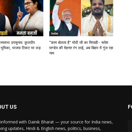
India
राज्यसभा उपचुनावः कुलदीप
“काम बोलता है” मोदी जी का सिपाही- रूपेश
 भूमिका, भाजपा टिकट पर लड़
पाण्डेय की मेहनत रंग लाई, अब बिहार में गूंज रहा
नाम
OUT US
F
 informed with Dainik Bharat — your source for India news,
king updates, Hindi & English news, politics, business,