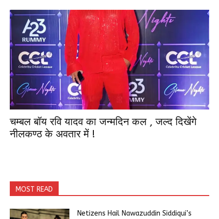
चम्बल बॉय रवि यादव का जन्मदिन कल , जल्द दिखेंगे
नीलकण्ठ के अवतार में !
MOST READ
Netizens Hail Nawazuddin Siddiqui’s