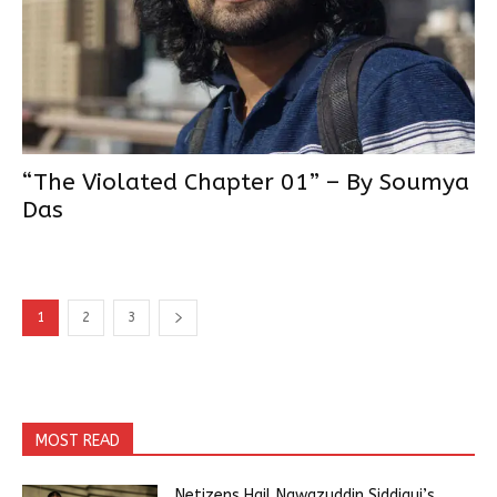
“The Violated Chapter 01” – By Soumya
Das
1
2
3
MOST READ
Netizens Hail Nawazuddin Siddiqui’s