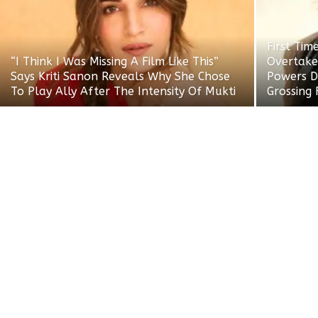
First Tim
“I Think I Was Missing A Film Like This”
Overtake
Says Kriti Sanon Reveals Why She Chose
Powers D
To Play Ally After The Intensity Of Mukti
Grossing 