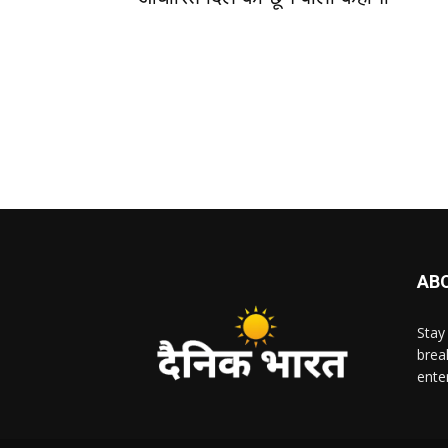
AB
Stay
brea
ente