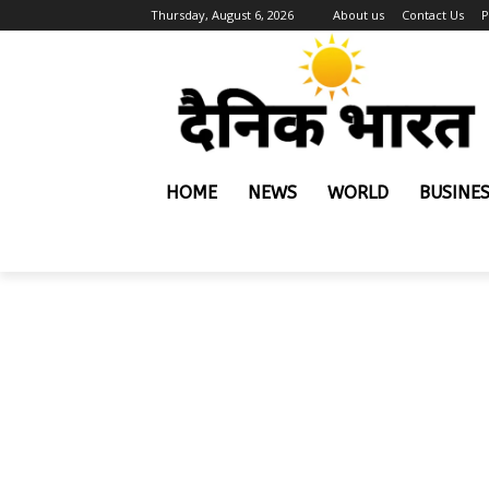
Thursday, August 6, 2026
About us
Contact Us
P
HOME
NEWS
WORLD
BUSINE