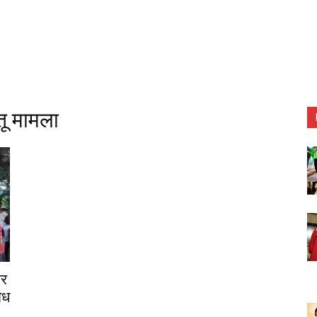
ू मामला
र
ैध