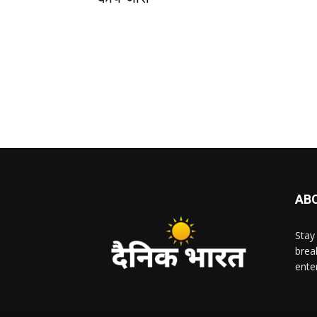
AB
Stay
brea
ente